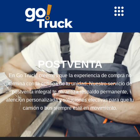
Ir
al
contenido
POSTVENTA
En Go Truck! creemos que la experiencia de compra no
termina con la entrega de tu unidad. Nuestro servicio de
postventa integral te garantiza respaldo permanente,
atención personalizada y soluciones efectivas para que tu
camión o bus siempre esté en movimiento.