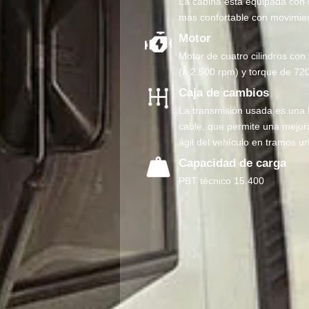
La cabina esta equipada con s
mas confortable con movimie
Motor
Motor de cuatro cilindros co
(a 2.500 rpm) y torque de 72
Caja de cambios
La transmisión usada es una
cable, que permite una mejor
ágil del vehículo en tramos u
Capacidad de carga
PBT técnico 15.400