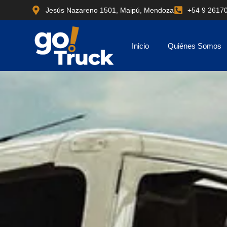
Ir
Jesús Nazareno 1501, Maipú, Mendoza
+54 9 2617
al
contenido
Inicio
Quiénes Somos