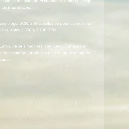
uspensión posterior. El conductor, tendrá un viaje
ntos mas suaves.
n tecnologia SCR. 206 caballos de potencia máxima
0 Nm, entre 1.350 a 2.100 RPM.
 Eaton, de seis marchas, con nuevo comando a
a en el comfort , traducido esto en un desempeño
rbanos.