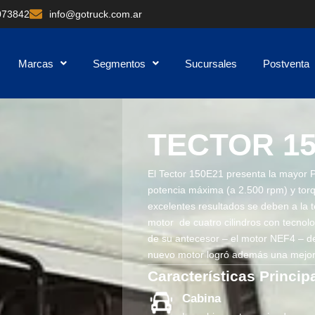
073842
info@gotruck.com.ar
Marcas
Segmentos
Sucursales
Postventa
TECTOR 15
El Tector 150E21 presenta la mayor 
potencia máxima (a 2.500 rpm) y tor
excelentes resultados se deben a la
motor de cuatro cilindros con tecnol
de su antecesor – el motor NEF4 – de
nuevo motor logró además una mejo
Características Princip
Cabina